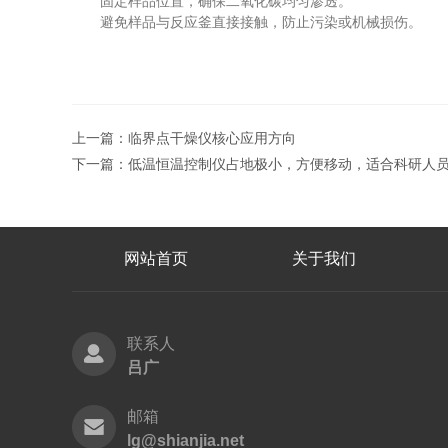
固定样品位置，确保二氧化碳均匀渗透。
避免样品与反应釜直接接触，防止污染或机械损伤。
上一篇：
临界点干燥仪核心应用方向
下一篇：
低温恒温控制仪占地极小，方便移动，适合科研人
网站首页
关于我们
联系人
吕广
邮箱
lg@shianjia.net