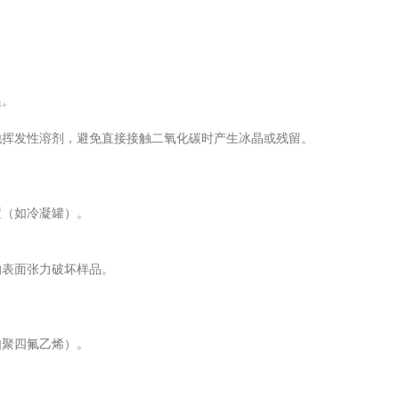
。
换。
挥发性溶剂，避免直接接触二氧化碳时产生冰晶或残留。
（如冷凝罐）。
表面张力破坏样品。
聚四氟乙烯）。