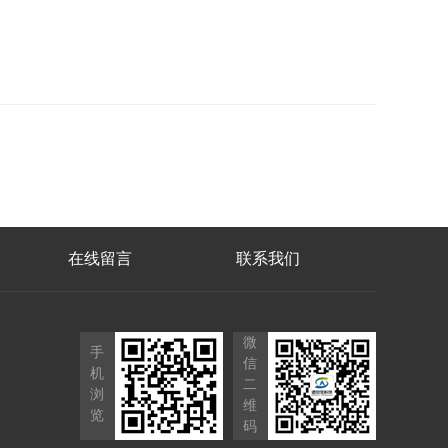
在线留言
联系我们
微
手
信
机
二
浏
维
览
码