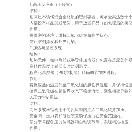
1.高压反应釜（干燥室）
结构：
耐高压不锈钢或合金材质的密封容器，可承受高达数十个
内部设有样品架或吊篮，用于放置样品（如包埋后的树脂
作用：
提供密闭环境，维持二氧化碳在超临界状态。
防止溶剂挥发和外界污染。
2.加热与温控系统
结构：
加热元件（如电热丝或半导体加热器）包裹在反应釜外壁
高精度温度传感器实时监测温度。
程序化温控器（PID控制器）精确调节加热过程。
作用：
将反应釜内温度升至二氧化碳的超临界温度，并保持恒
确保二氧化碳在超临界状态下稳定流动，避免相变导致的
3.压力控制系统
结构：
高压泵或压缩机用于向反应釜内注入二氧化碳并加压。
安全阀、压力表和泄压装置确保压力在安全范围内。
部分型号配备压力传感器和自动调节阀，实现精准控压
作用：