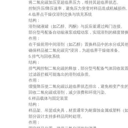
将二氧化碳加压至超临界压力，维持其超临界状态。
控制升压/降压速率，避免压力突变对样品造成机械损伤
4.临界点干燥仪溶剂交换与填充系统
结构：
溶剂储液罐（如乙醇、丙酮）与反应釜通过阀门连接。
部分型号配备自动输液泵或蠕动泵，实现溶剂的梯度替
作用：
在干燥前用中间溶剂（如乙醇）置换样品中的水分或其他
确保样品被二氧化碳完*浸润，为超临界干燥做准备。
5.排气与回收系统
结构：
排气阀控制二氧化碳的释放，部分型号配备气体回收装置
过滤器拦截可能逸出的溶剂或杂质。
作用：
缓慢降压使二氧化碳以超临界状态排出，避免相变产生的
回收二氧化碳或溶剂，减少浪费和环境污染。
6.样品载体与固定装置
结构：
样品架、吊篮或夹具，材质通常为耐腐蚀金属或塑料（如
部分设计支持多样品同时处理。
作用：