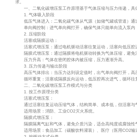
求。
一、二氧化碳增压泵工作原理基于气体压缩与压力传递，具
1. 气体吸入阶段
低压气体进入：二氧化碳气体从气源（如储气罐或管道）通过
单向阀控制：进气单向阀打开，确保气体只能单向流入泵内
2. 压缩阶段
活塞或隔膜运动：
活塞式增压泵：通过电机驱动活塞往复运动，活塞向低压腔
隔膜式增压泵：通过隔膜将电机驱动转换为气体压缩，避免活
压力升高：气体在密闭腔体内被压缩，压力逐渐升高。
3. 压力传递与输出阶段
高压气体排出：当压力达到设定值时，出气单向阀打开，高压
循环重复：活塞或隔膜反向运动，低压腔再次进气，循环往
二、二氧化碳增压泵工作模式与分类
1. 按工作原理分类
活塞式增压泵：
通过活塞往复运动压缩气体，结构简单、成本低，但活塞与气
适用场景：消防、工业CO2灭火系统。
隔膜式增压泵：
隔膜隔离气缸和气体，避免介质污染，适合高纯度或腐蚀性
适用场景：食品加工（碳酸饮料灌装）、医疗（医用CO2输
2. 按驱动方式分类