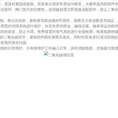
漏，需及时紧固或更换。若泵体出现异常震动与噪音，大概率是内部部件
查活塞环、阀门垫片的完整性，发现破损需立即更换适配部件，防止二氧
制。每日启动前，要检查管路连接的牢固性，观察压力表读数是否稳定，
每周需对润滑系统进行维护，补充专用润滑油，确保活塞、轴承等运动部
积存的杂质，防止卡滞。每季度需对电气系统进行全面检测，检查线路绝
的二氧化碳排空，避免部件因长期受压老化，同时对泵体进行清洁防锈处
提前预判潜在问题。
的日常维护。只有将维护工作融入日常，及时消除隐患，才能最大限度