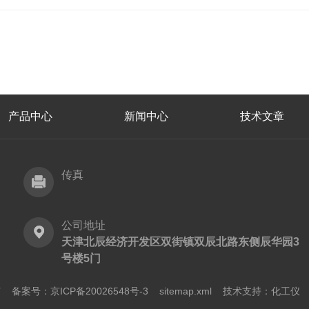
产品中心
新闻中心
技术文章
传真
公司地址
天津北辰经济开发区双街镇双辰北路东侧辰华园3
号楼5门
所有
备案号：京ICP备20026548号-3
sitemap.xml
技术支持：
化工仪