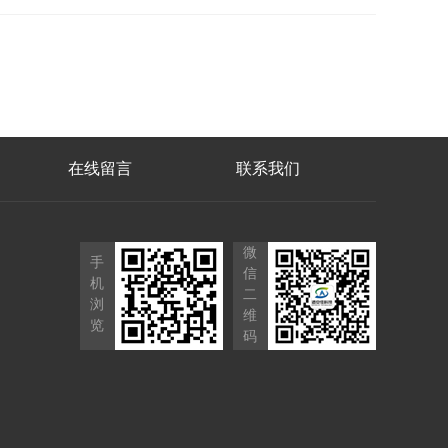
在线留言
联系我们
微
手
信
机
二
浏
维
览
码