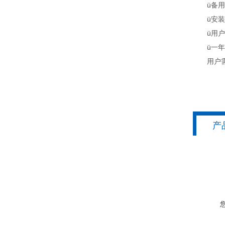
ü备用密
ü安装
ü用户说
ü一年质
用户需配
产