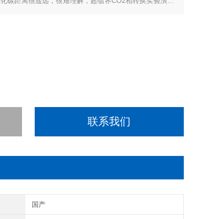
化碳距离很遥远，很难理解，超临界CO2相转换实验演示
超临界二氧化碳的具体状态。
联系我们
别
国产