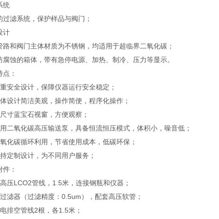
统
滤系统，保护样品与阀门；
计
和阀门主体材质为不锈钢，均适用于超临界二氧化碳；
蚀的箱体，带有急停电源、加热、制冷、压力等显示。
点：
安全设计，保障仪器运行安全稳定；
设计简洁美观，操作简便，程序化操作；
寸蓝宝石视窗，方便观察；
二氧化碳高压输送泵，具备恒流恒压模式，体积小，噪音低；
化碳循环利用，节省使用成本，低碳环保；
定制设计，为不同用户服务；
件：
压LCO2管线，1.5米，连接钢瓶和仪器；
滤器（过滤精度：0.5um），配套高压软管；
排空管线2根，各1.5米；