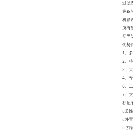
过滤系
完备的过
机箱设
所有管路
坚固防腐
优势特
1、多重
2、整体
3、大尺
4、专用
6、二氧
7、支持
标配附
ü柔性高
ü外置过
ü防静电