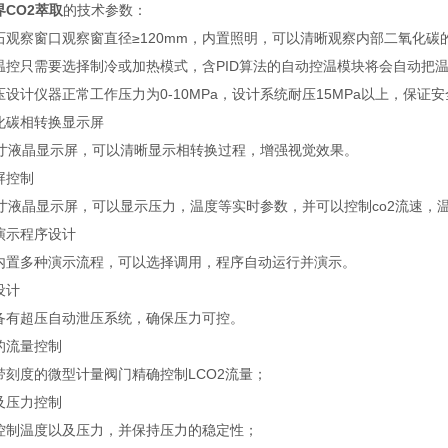
界CO2萃取
的技术参数：
察窗口观察窗直径≥120mm，内置照明，可以清晰观察内部二氧化碳
只需要选择制冷或加热模式，含PID算法的自动控温模块将会自动把温
计仪器正常工作压力为0-10MPa，设计系统耐压15MPa以上，保证
碳相转换显示屏
液晶显示屏，可以清晰显示相转换过程，增强视觉效果。
控制
液晶显示屏，可以显示压力，温度等实时参数，并可以控制co2流速，
示程序设计
多种演示流程，可以选择调用，程序自动运行并演示。
计
超压自动泄压系统，确保压力可控。
流量控制
度的微型计量阀门精确控制LCO2流量；
压力控制
温度以及压力，并保持压力的稳定性；