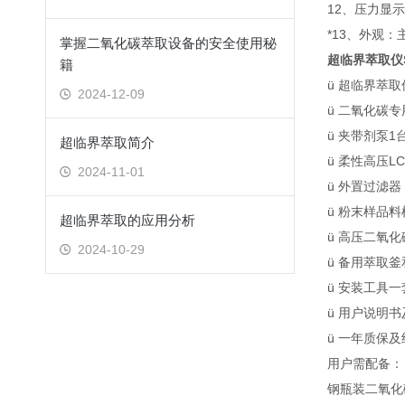
12、压力显
*13、外观：
掌握二氧化碳萃取设备的安全使用秘
超临界萃取仪S
籍
ü 超临界萃取
2024-12-09
ü 二氧化碳
ü 夹带剂泵1
超临界萃取简介
ü 柔性高压L
2024-11-01
ü 外置过滤
ü 粉末样品料
超临界萃取的应用分析
ü 高压二氧
2024-10-29
ü 备用萃取
ü 安装工具一
ü 用户说明
ü 一年质保
用户需配备：
钢瓶装二氧化