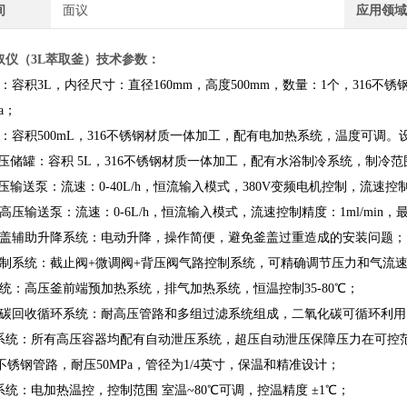
间
面议
应用领
取仪（3L萃取釜）
技术参数：
：容积
3L
，
内径尺寸：直径160mm，高度500mm，数量：1个，316不锈
a
；
：容积
500mL
，
316不锈钢材质一体加工，
配有
电
加热系统，温度可调
。
高压储罐：
容积
5L
，
316不锈钢材质一体加工，
配有
水浴制冷
系统，
制冷范围
高压
输送
泵：
流速：0-40L/h
，
恒流输入模式，380V变频电机控制，流速控制精
高压输送泵：流速：0-6L/h，恒流输入模式，流速控制精度：1ml/min，最
盖辅助升降系统：电动升降，操作简便，避免釜盖过重造成的安装问题；
控制系统：截止阀+微调阀+背压阀气路控制系统，可精确调节压力和气流
统：高压釜前端预加热系统，排气加热系统，恒温控制35-80℃；
化碳回收循环系统：耐高压管路和多组过滤系统组成，二氧化碳可循环利用
系统：所有高压容器均配有自动泄压系统，超压自动泄压保障压力在可控
L不锈钢管路，耐压50MPa，管径为1/4英寸，保温和精准设计；
热系统：电加热温控，
控制范围 室温~
80
℃可调
，
控温精度 ±1℃
；