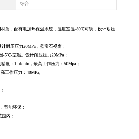
域
综合
钢材质，
配有
电
加热
保温
系统，温度
室温-80℃
可调，
设计耐压
设计耐压
压力
2
0MPa
，
蓝宝石视窗
；
-5℃-室温
。
设计耐压
压力
2
0MPa
；
度：1ml/min，
最高工作压力
：
50
Mpa
；
高工作压力：40MPa;
速；
，节能环保；
范围内；