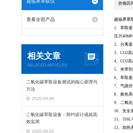
超临界萃取仪
价格区
查看全部产品
超临界萃
1、萃取
釜
压力
40
MP
2、
分离釜
3、CO2
相关文章
4、
CO2
RELATED ARTICLES
5、夹带剂
6
、
萃取釜
二氧化碳萃取设备测试的核心原理与
7、气路
方法
8、换热系
2025-09-08
9、二氧
10
、
安全
二氧化碳萃取设备：简约设计成就高
11
、
316
效实用
12、加
2025-09-02