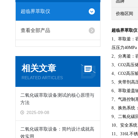
品牌
超临界萃取仪
价格区间
查看全部产品
超临界萃取仪
1、萃取
釜：
压
压力
40
MPa
2、
分离釜：
3、CO2高压
相关文章
4、
CO2高压
RELATED ARTICLES
5、夹带剂高压
6
、
萃取釜盖
二氧化碳萃取设备测试的核心原理与
7、气路控制
方法
8、换热系统
2025-09-08
9、二氧化碳
10
、
安全系统
二氧化碳萃取设备：简约设计成就高
11
、
316L
效实用